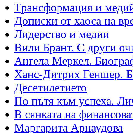
Трансформация и медий
Дописки от хаоса на вр
Лидерство и медии
Вили Брант. С други оч
Ангела Меркел. Биогра
Ханс-Дитрих Геншер. 
Десетилетието
По пътя към успеха. Ли
В сянката на финансова
Маргарита Арнаудова