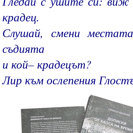
Гледай с ушите си: виж 
крадец.
Слушай, смени местат
съдията
и кой– крадецът?
Лир към ослепения Глостър