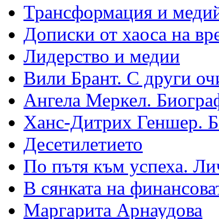
Трансформация и медий
Дописки от хаоса на вр
Лидерство и медии
Вили Брант. С други оч
Ангела Меркел. Биогра
Ханс-Дитрих Геншер. 
Десетилетието
По пътя към успеха. Ли
В сянката на финансова
Маргарита Арнаудова