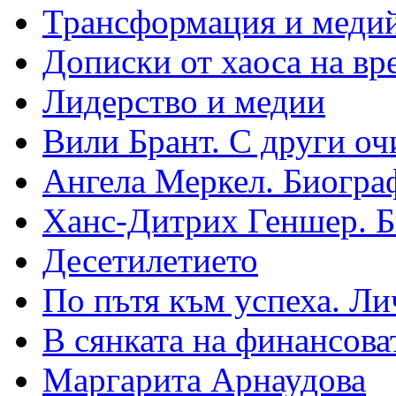
Трансформация и медий
Дописки от хаоса на вр
Лидерство и медии
Вили Брант. С други оч
Ангела Меркел. Биогра
Ханс-Дитрих Геншер. 
Десетилетието
По пътя към успеха. Ли
В сянката на финансова
Маргарита Арнаудова