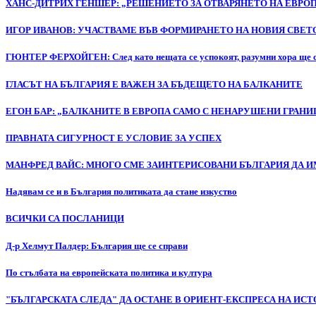
ХАНС-ДИТРИХ ГЕНШЕР: „РЕШЕНИЕТО ЗА ОТВАРЯНЕТО НА ЕВРО
ИГОР ИВАНОВ: УЧАСТВАМЕ ВЪВ ФОРМИРАНЕТО НА НОВИЯ СВЕТ
ГЮНТЕР ФЕРХОЙГЕН: След като нещата се успокоят, разумни хора ще сед
ГЛАСЪТ НА БЪЛГАРИЯ Е ВАЖЕН ЗА БЪДЕЩЕТО НА БАЛКАНИТЕ
ЕГОН БАР: „БАЛКАНИТЕ В ЕВРОПА САМО С НЕНАРУШЕНИ ГРАНИ
ПРАВНАТА СИГУРНОСТ Е УСЛОВИЕ ЗА УСПЕХ
МАНФРЕД ВАЙС: МНОГО СМЕ ЗАИНТЕРИСОВАНИ БЪЛГАРИЯ ДА И
Надявам се и в България политиката да стане изкуство
ВСИЧКИ СА ПОСЛАНИЦИ
Д-р Хелмут Палдер: България ще се справи
По стълбата на европейската политика и култура
"БЪЛГАРСКАТА СЛЕДА" ДА ОСТАНЕ В ОРИЕНТ-ЕКСПРЕСА НА ИС