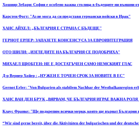
Хошияр Зебари: София е особено важна столица в бъдещите ни външни 
Карстен Фогт: "Аз не мога да си представя германски войски в Ирак"
ХАНС АЙХЕЛ: „БЪЛГАРИЯ Е СТРАНА С БЪДЕЩЕ"
ГЕРНОТ ЕРЛЕР: ЗАПАЗЕТЕ КОНСЕНСУСА ЗА ЕВРОИНТЕГРАЦИЯ
ОТО ШИЛИ: „ИЗГЛЕДИТЕ НА БЪЛГАРИЯ СЕ ПОДОБРИХА"
МИХАЕЛ ЩЮБГЕН: НЕ Е ДОСТАТЪЧЕН САМО НЕМСКИЯТ ГЛАС
Д-р Вернер Хойер : „НУЖЕН Е ТОЧЕН СРОК ЗА НОВИТЕ В ЕС"
Gernot Erler: "Von Bulgarien als stabilem Nachbar der Westbalkanregion erho
ХАНС ВАН ДЕН БРУК „ВЯРВАМ, ЧЕ БЪЛГАРИЯ ИГРАЕ ВАЖНА РОЛЯ
Клаус Франке: "Ще подкрепим всички мерки, които ще върнат България 
“Wir sind gerne bereit, über die Aktivitäten der bulgarischen und der deutsch