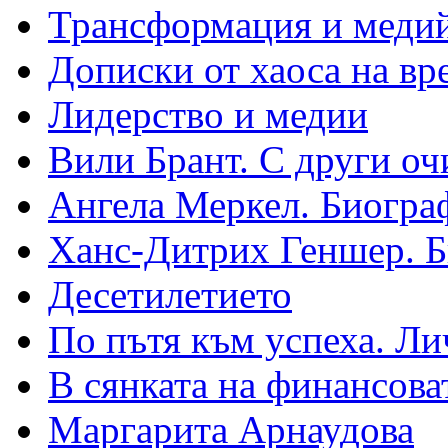
Трансформация и медий
Дописки от хаоса на вр
Лидерство и медии
Вили Брант. С други оч
Ангела Меркел. Биогра
Ханс-Дитрих Геншер. 
Десетилетието
По пътя към успеха. Ли
В сянката на финансова
Маргарита Арнаудова