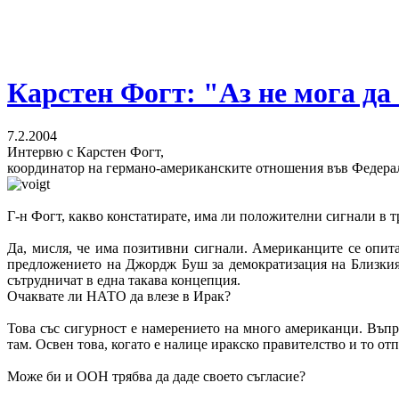
Карстен Фогт: "Аз не мога да
7.2.2004
Интервю с Карстен Фогт,
координатор на германо-американските отношения във Федера
Г-н Фогт, какво констатирате, има ли положителни сигнали в 
Да, мисля, че има позитивни сигнали. Американците се опит
предложението на Джордж Буш за демократизация на Близкия
сътрудничат в една такава концепция.
Очаквате ли НАТО да влезе в Ирак?
Това със сигурност е намерението на много американци. Въпро
там. Освен това, когато е налице иракско правителство и то от
Може би и ООН трябва да даде своето съгласие?