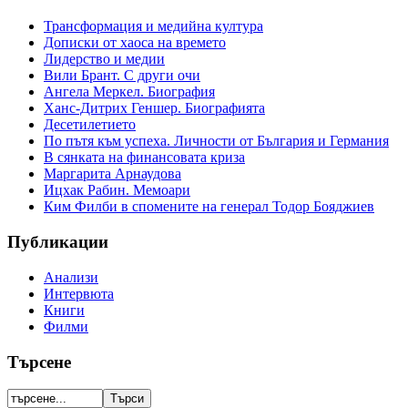
Трансформация и медийна култура
Дописки от хаоса на времето
Лидерство и медии
Вили Брант. С други очи
Ангела Меркел. Биография
Ханс-Дитрих Геншер. Биографията
Десетилетието
По пътя към успеха. Личности от България и Германия
В сянката на финансовата криза
Маргарита Арнаудова
Ицхак Рабин. Мемоари
Ким Филби в спомените на генерал Тодор Бояджиев
Публикации
Анализи
Интервюта
Книги
Филми
Търсене