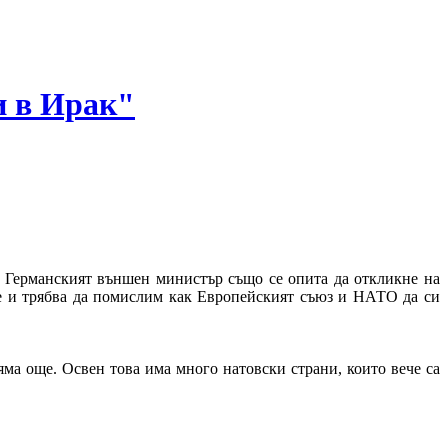
и в Ирак"
. Германският външен министър също се опита да откликне на
е и трябва да помислим как Европейският съюз и НАТО да си
яма още. Освен това има много натовски страни, които вече са