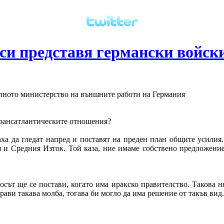
 си представя германски войск
лното министерство на външните работи на Германия
трансатлантическите отношения?
аха да гледат напред и поставят на преден план общите усилия
 и Средния Изток. Той каза, ние имаме собствено предложени
сът ще се постави, когато има иракско правителство. Такова н
прави такава молба, тогава би могло да има решение от такъв вид.