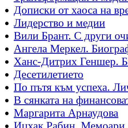
Дописки от хаоса на вр
Лидерство и медии
Вили Брант. С други оч
Ангела Меркел. Биогра
Ханс-Дитрих Геншер. 
Десетилетието
По пътя към успеха. Ли
В сянката на финансова
Маргарита Арнаудова
Ицхак Рабин. Мемоари