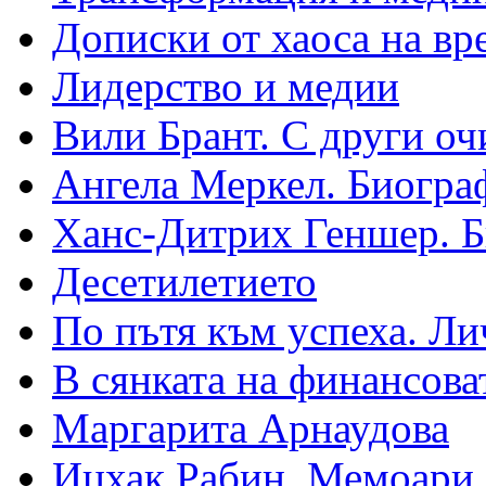
Дописки от хаоса на вр
Лидерство и медии
Вили Брант. С други оч
Ангела Меркел. Биогра
Ханс-Дитрих Геншер. 
Десетилетието
По пътя към успеха. Ли
В сянката на финансова
Маргарита Арнаудова
Ицхак Рабин. Мемоари