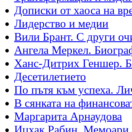
Дописки от хаоса на вр
Лидерство и медии
Вили Брант. С други оч
Ангела Меркел. Биогра
Ханс-Дитрих Геншер. 
Десетилетието
По пътя към успеха. Ли
В сянката на финансова
Маргарита Арнаудова
Ицхак Рабин. Мемоари