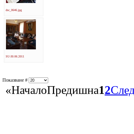
dsc_0646.jpg
SU-30.06.2011
Показване #
«
Начало
Предишна
1
2
Сле