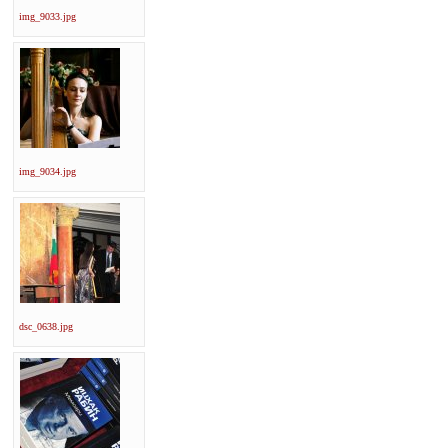
img_9033.jpg
img_9034.jpg
dsc_0638.jpg