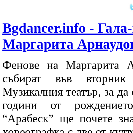
Bgdancer.info - Гала
Маргарита Арнаудо
Фенове на Маргарита А
събират във вторник
Музикалния театър, за да
години от рождениет
“Арабеск” ще почете зн
хореографка с две от култ