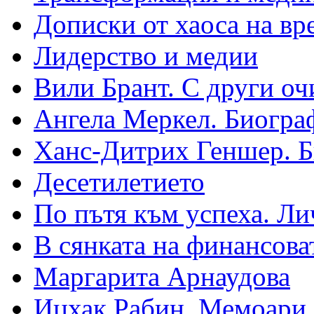
Дописки от хаоса на вр
Лидерство и медии
Вили Брант. С други оч
Ангела Меркел. Биогра
Ханс-Дитрих Геншер. 
Десетилетието
По пътя към успеха. Ли
В сянката на финансова
Маргарита Арнаудова
Ицхак Рабин. Мемоари