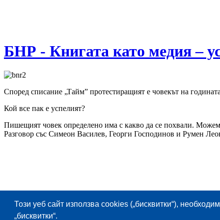
БНР - Книгата като медия – у
Според списание „Тайм” протестиращият е човекът на годината.
Кой все пак е успелият?
Пишещият човек определено има с какво да се похвали. Можем л
Разговор със Симеон Василев, Георги Господинов и Румен Лео
Този уеб сайт използва cookies („бисквитки“), необходи
„бисквитки“.