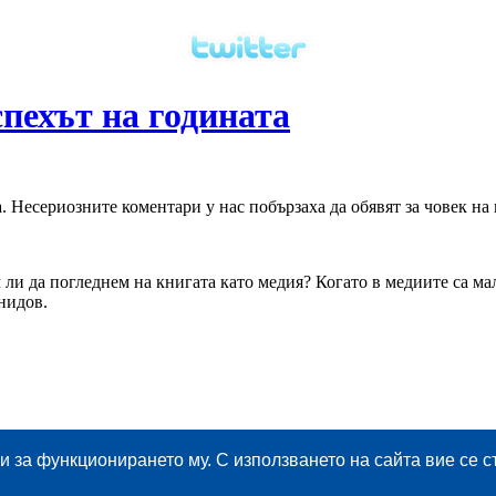
спехът на годината
 Несериозните коментари у нас побързаха да обявят за човек на
и да погледнем на книгата като медия? Когато в медиите са мал
нидов.
ми за функционирането му. С използването на сайта вие се 