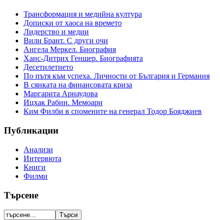
Трансформация и медийна култура
Дописки от хаоса на времето
Лидерство и медии
Вили Брант. С други очи
Ангела Меркел. Биография
Ханс-Дитрих Геншер. Биографията
Десетилетието
По пътя към успеха. Личности от България и Германия
В сянката на финансовата криза
Маргарита Арнаудова
Ицхак Рабин. Мемоари
Ким Филби в спомените на генерал Тодор Бояджиев
Публикации
Анализи
Интервюта
Книги
Филми
Търсене